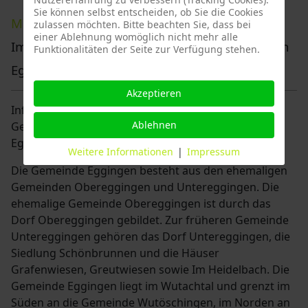
Sie können selbst entscheiden, ob Sie die Cookies
Maier Gutachten
• Ihr Sachverständiger für
zulassen möchten. Bitte beachten Sie, dass bei
einer Ablehnung womöglich nicht mehr alle
Immobilienbewertung unter anderem tätig in
Funktionalitäten der Seite zur Verfügung stehen.
Eggingen.
Akzeptieren
Informationen über Eggingen: Landkreis Waldshut •
Ablehnen
Gemeindeverwaltung Bürgerstraße 7 in 79805
Eggingen •
www.eggingen.de
Weitere Informationen
|
Impressum
Die Gemeinde Eggingen besteht aus den ehemaligen
Gemeinden Obereggingen und Untereggingen. Die
ehemalige Gemeinde Obereggingen ist durch das
Dorf Obereggingen gebildet. Zur früheren Gemeinde
Untereggingen gehören das Dorf Untereggingen, die
Siedlung Schönbrunnen und die Häuser
Grafenwiesen, Greutwiesen sowie Im Heidelbach. Die
Gemeinde Eggingen liegt im Wutachtal und grenzt im
Süden an die Gemeinde Wutöschingen, im Norden an