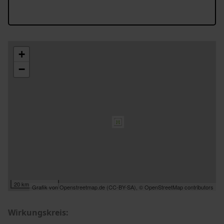
+
−
20 km
Grafik von
Openstreetmap.de
(
CC-BY-SA
),
© OpenStreetMap contributors
Wirkungskreis: