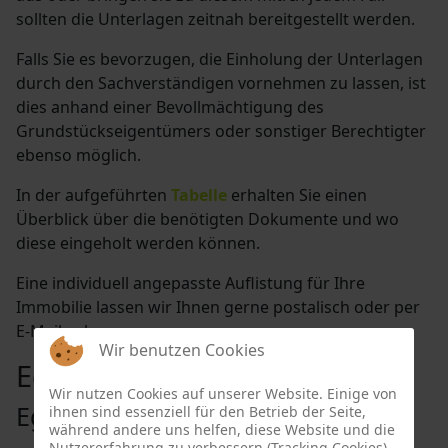
sollten die Unterlagen zeitnah bereitgestellt werden.
Falls Sie es bevorzugen, die Einholung der Unterlagen
durch den Sachverständigen vornehmen zu lassen, ist
dies anhand einer Bevollmächtigung des
Grundstückseigentümers oder sonstiger Berechtigter
ebenso möglich.
In der aufgeführten
Tabelle
erhalten Sie einen
Überblick über die benötigten Dokumente und wo
diese eingeholt werden können.
Eine individuell angepasste Auflistung für Ihre
Immobilie lassen wir Ihnen gerne postalisch oder per
E-Mail zukommen.
Wir benutzen Cookies
Eggingen
Wir nutzen Cookies auf unserer Website. Einige von
Eggingen
ihnen sind essenziell für den Betrieb der Seite,
während andere uns helfen, diese Website und die
Nutzererfahrung zu verbessern (Tracking Cookies).