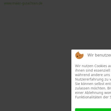
www.maier-gutachten.de
Wir benutze
Wir nutzen Cookies a
ihnen sind essenziell 
während andere uns h
Nutzererfahrung zu v
Sie können selbst ent
zulassen möchten. Bit
einer Ablehnung womö
Funktionalitäten der 