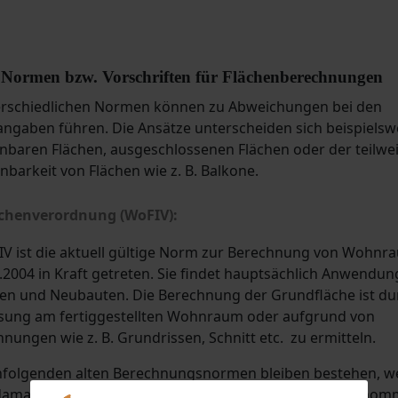
Normen bzw. Vorschriften für Flächenberechnungen
erschiedlichen Normen können zu Abweichungen bei den
ngaben führen. Die Ansätze unterscheiden sich beispielswe
nbaren Flächen, ausgeschlossenen Flächen oder der teilwe
barkeit von Flächen wie z. B. Balkone.
chenverordnung (WoFIV):
V ist die aktuell gültige Norm zur Berechnung von Wohnrau
1.2004 in Kraft getreten. Sie findet hauptsächlich Anwendun
n und Neubauten. Die Berechnung der Grundfläche ist du
ung am fertiggestellten Wohnraum oder aufgrund von
nungen wie z. B. Grundrissen, Schnitt etc. zu ermitteln.
hfolgenden alten Berechnungsnormen bleiben bestehen, w
damals erbaut wurde und keine Veränderungen vorgeno