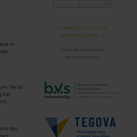
info
maier-gutachten.de
www.maier-gutachten.de
ise in
Treten Sie unverbindlich
isen
mit uns in Kontakt.
m. Sie ist
g bei
rch
enn das
mmen