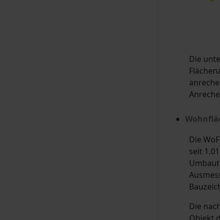
Die unt
Flächena
anreche
Anrechen
Wohnflä
Die WoFI
seit 1.0
Umbaute
Ausmess
Bauzeich
Die nac
Objekt 