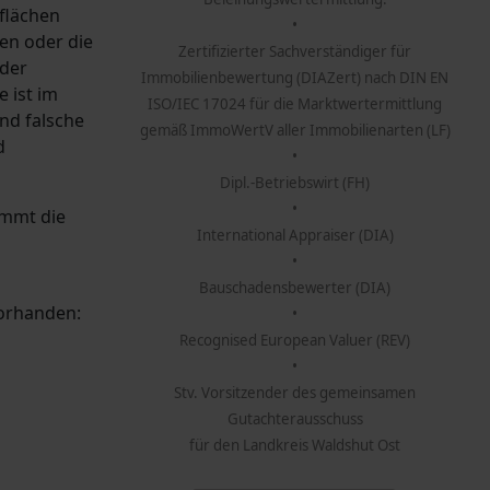
flächen
•
en oder die
Zertifizierter Sachverständiger für
 der
Immobilienbewertung (DIAZert) nach DIN EN
 ist im
ISO/IEC 17024 für die Marktwertermittlung
nd falsche
gemäß ImmoWertV aller Immobilienarten (LF)
d
•
Dipl.-Betriebswirt (FH)
•
immt die
International Appraiser (DIA)
•
Bauschadensbewerter (DIA)
orhanden:
•
Recognised European Valuer (REV)
•
Stv. Vorsitzender des gemeinsamen
Gutachterausschuss
für den Landkreis Waldshut Ost