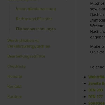
Miethöh
Immobilienbewertung
sowie di
Flächen
Rechte und Pflichten
Immobili
Wesentl
Flächenberechnungen
Flächen
gegebenf
Wertindikation vs.
Verkehrswertgutachten
Maier G
Objekte
Bearbeitungsschritte
Checkliste
Folgend
Honorar
Wohnflä
Zweite B
Kontakt
DIN 283
DIN 277
Karriere
Sonstige