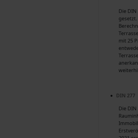
Die DIN
gesetzt
Berechn
Terrass
mit 25 P
entwede
Terrasse
anerkan
weiterh
DIN 277
Die DIN
Rauminh
Immobil
Erstverö
2021 er