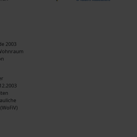
de 2003
n Wohnraum
on
er
12.2003
iten
auliche
(WoFiV)