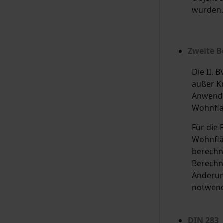
wurden.
Zweite B
Die II. 
außer K
Anwendun
Wohnflä
Für die
Wohnflä
berechn
Berechnu
Änderun
notwend
DIN 283