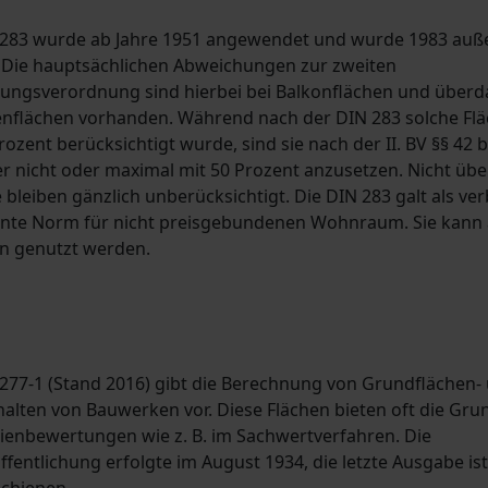
 283 wurde ab Jahre 1951 angewendet und wurde 1983 auße
. Die hauptsächlichen Abweichungen zur zweiten
ungsverordnung sind hierbei bei Balkonflächen und überd
enflächen vorhanden. Während nach der DIN 283 solche Fl
rozent berücksichtigt wurde, sind sie nach der II. BV §§ 42 b
r nicht oder maximal mit 50 Prozent anzusetzen. Nicht üb
 bleiben gänzlich unberücksichtigt. Die DIN 283 galt als ve
nte Norm für nicht preisgebundenen Wohnraum. Sie kann
in genutzt werden.
 277-1 (Stand 2016) gibt die Berechnung von Grundflächen-
alten von Bauwerken vor. Diese Flächen bieten oft die Gru
ienbewertungen wie z. B. im Sachwertverfahren. Die
ffentlichung erfolgte im August 1934, die letzte Ausgabe is
schienen.