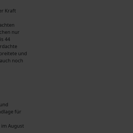
r Kraft
achten
ächen nur
is 44
erdachte
rbreitete und
 auch noch
 und
ndlage für
t im August