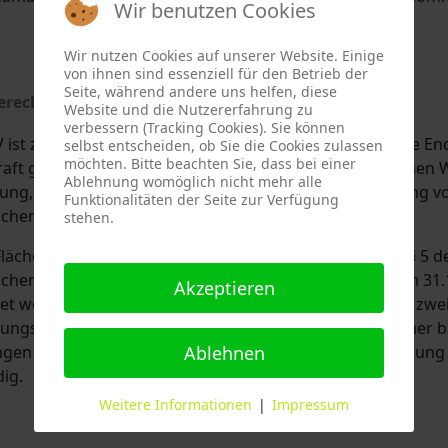
Wir benutzen Cookies
Wir nutzen Cookies auf unserer Website. Einige
von ihnen sind essenziell für den Betrieb der
Seite, während andere uns helfen, diese
erechnungsverordnung (II. BV)
§§ 42–44
:
Website und die Nutzererfahrung zu
verbessern (Tracking Cookies). Sie können
BV ist zum ersten Mal im Jahr 1957 erschienen und wurde En
selbst entscheiden, ob Sie die Cookies zulassen
möchten. Bitte beachten Sie, dass bei einer
raft gesetzt. Sie findet hauptsächlich im preisgebundene
Ablehnung womöglich nicht mehr alle
g, ist jedoch in der Praxis oft auch bei der Berechnung v
Funktionalitäten der Seite zur Verfügung
chen im preisfreiem Wohnraum zu finden.
stehen.
 Flächenberechnung ist ausschlaggebend, dass gemäß § 5 d
chenverordnung (WoFlV) Wohnflächen, welche bis zum 31.
Akzeptieren
et worden sind, nach der damals gültigen Fassung der zwe
ngsverordnung (II. BV) berechnet werden. Bei z. B. einer b
Ablehnen
gen ist die Berechnung nach der Wohnflächenverordnung 
ig.
Weitere Informationen
|
Impressum