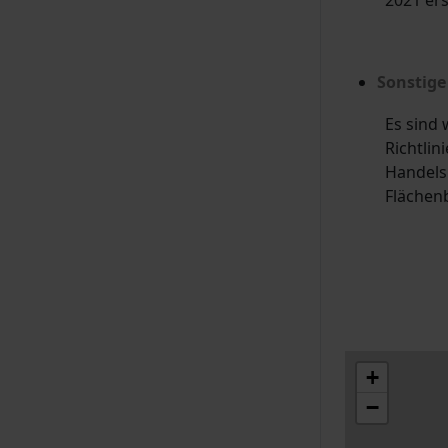
Sonstige
Es sind
Richtli
Handelsr
Flächen
+
−